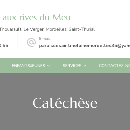
e aux rives du Meu
Thouarault, Le Verger, Mordelles, Saint-Thurial
E-mail
0 55
paroissesaintmelainemordelles35@yaho
ENFANTS/JEUNES
SERVICES
CONTACTEZ-N
Catéchèse