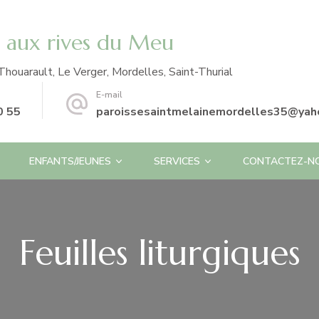
e aux rives du Meu
Thouarault, Le Verger, Mordelles, Saint-Thurial
E-mail
0 55
paroissesaintmelainemordelles35@yaho
ENFANTS/JEUNES
SERVICES
CONTACTEZ-N
Feuilles liturgiques