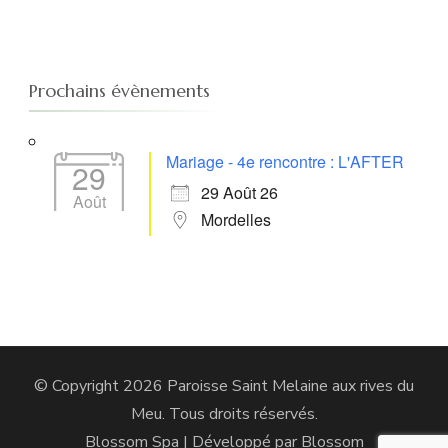
Prochains évènements
Mariage - 4e rencontre : L'AFTER
29
29 Août 26
Août
Mordelles
© Copyright 2026
Paroisse Saint Melaine aux rives du
Meu
. Tous droits réservés.
Blossom Spa | Développé par
Blossom