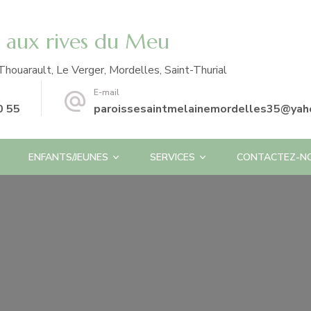
e aux rives du Meu
Thouarault, Le Verger, Mordelles, Saint-Thurial
E-mail
0 55
paroissesaintmelainemordelles35@yaho
ENFANTS/JEUNES
SERVICES
CONTACTEZ-N