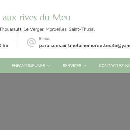
e aux rives du Meu
Thouarault, Le Verger, Mordelles, Saint-Thurial
E-mail
0 55
paroissesaintmelainemordelles35@yaho
ENFANTS/JEUNES
SERVICES
CONTACTEZ-N