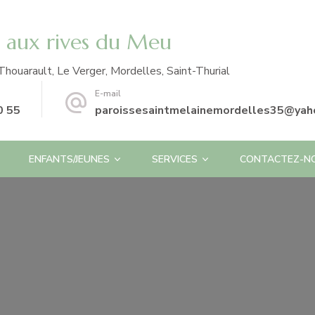
e aux rives du Meu
Thouarault, Le Verger, Mordelles, Saint-Thurial
E-mail
0 55
paroissesaintmelainemordelles35@yaho
ENFANTS/JEUNES
SERVICES
CONTACTEZ-N