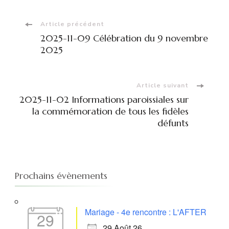
Navigation
Article précédent
2025-11-09 Célébration du 9 novembre
d'article
2025
Article suivant
2025-11-02 Informations paroissiales sur
la commémoration de tous les fidèles
défunts
Prochains évènements
Mariage - 4e rencontre : L'AFTER
29
29 Août 26