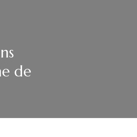
ns
he de