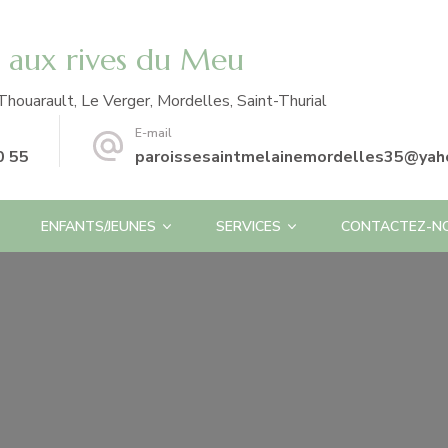
e aux rives du Meu
Thouarault, Le Verger, Mordelles, Saint-Thurial
E-mail
0 55
paroissesaintmelainemordelles35@yaho
ENFANTS/JEUNES
SERVICES
CONTACTEZ-N