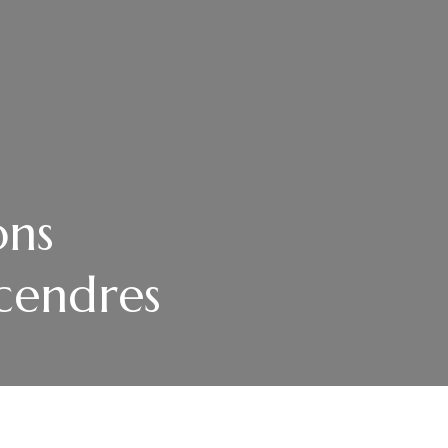
ons
 cendres