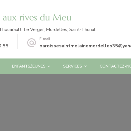
e aux rives du Meu
Thouarault, Le Verger, Mordelles, Saint-Thurial
E-mail
0 55
paroissesaintmelainemordelles35@yaho
ENFANTS/JEUNES
SERVICES
CONTACTEZ-N