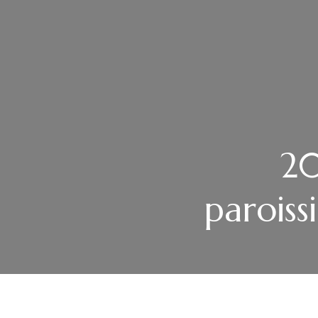
20
paroiss