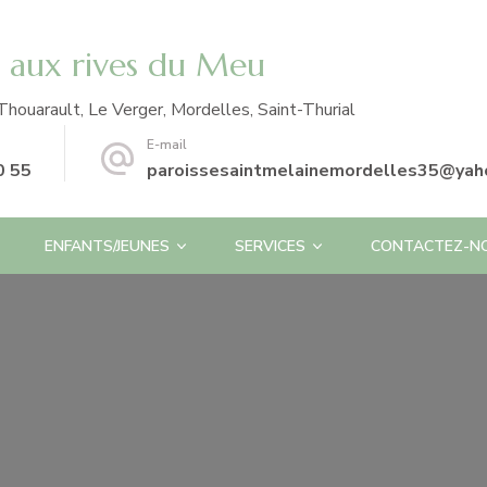
e aux rives du Meu
Thouarault, Le Verger, Mordelles, Saint-Thurial
E-mail
0 55
paroissesaintmelainemordelles35@yaho
ENFANTS/JEUNES
SERVICES
CONTACTEZ-N