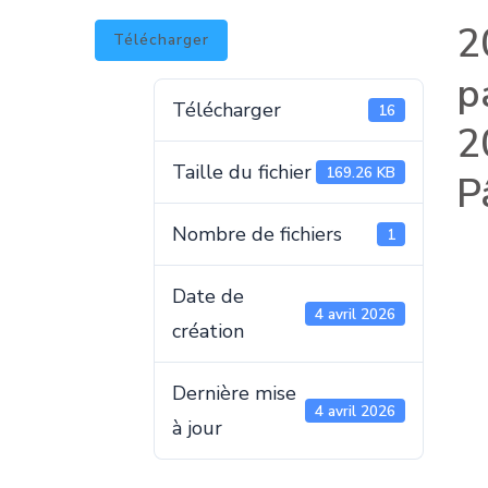
2
Télécharger
p
Télécharger
16
2
Taille du fichier
169.26 KB
P
Nombre de fichiers
1
Date de
4 avril 2026
création
Dernière mise
4 avril 2026
à jour