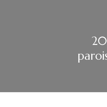
20
parois