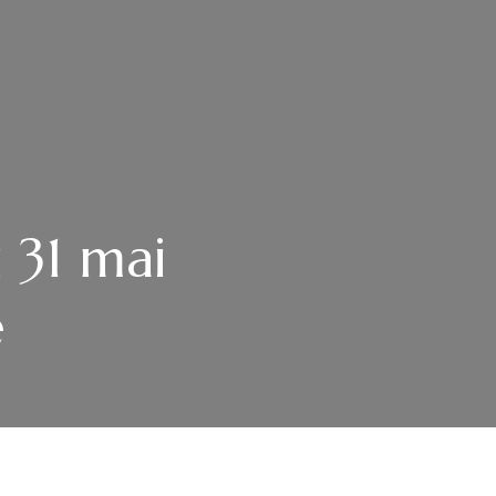
 31 mai
é