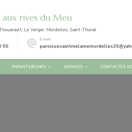
e aux rives du Meu
Thouarault, Le Verger, Mordelles, Saint-Thurial
E-mail
0 55
paroissesaintmelainemordelles35@yaho
ENFANTS/JEUNES
SERVICES
CONTACTEZ-N