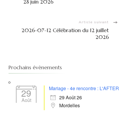
d'article
28 juin 2026
Article suivant
2026-07-12 Célébration du 12 juillet
2026
Prochains évènements
Mariage - 4e rencontre : L'AFTER
29
29 Août 26
Août
Mordelles