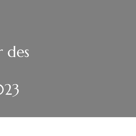
r des
023