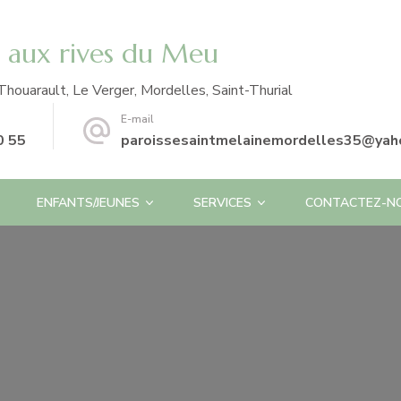
e aux rives du Meu
Thouarault, Le Verger, Mordelles, Saint-Thurial
E-mail
0 55
paroissesaintmelainemordelles35@yaho
ENFANTS/JEUNES
SERVICES
CONTACTEZ-N