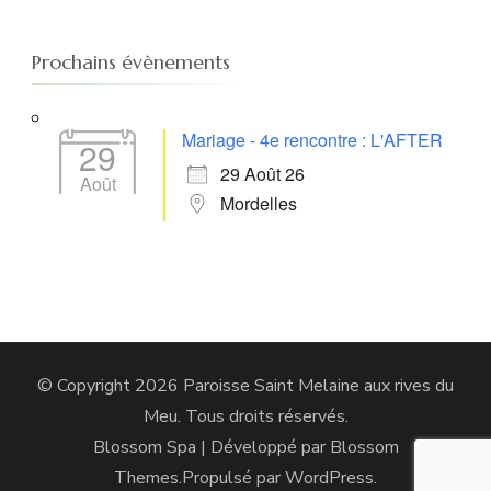
Prochains évènements
Mariage - 4e rencontre : L'AFTER
29
29 Août 26
Août
Mordelles
© Copyright 2026
Paroisse Saint Melaine aux rives du
Meu
. Tous droits réservés.
Blossom Spa | Développé par
Blossom
Themes
.Propulsé par
WordPress
.