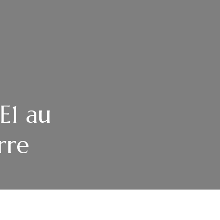
E1 au
rre