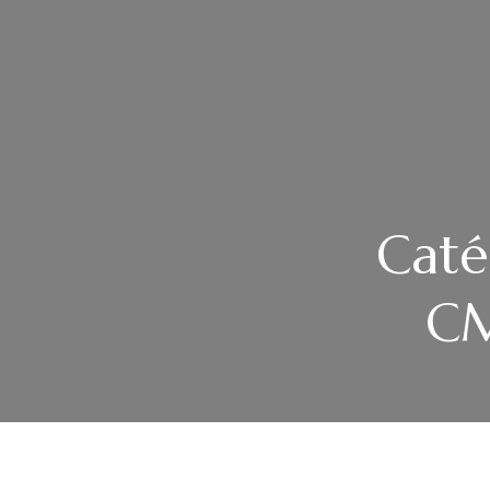
Caté
CM