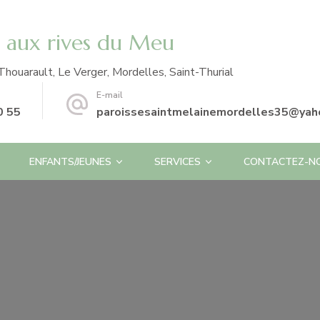
e aux rives du Meu
Thouarault, Le Verger, Mordelles, Saint-Thurial
E-mail
0 55
paroissesaintmelainemordelles35@yaho
ENFANTS/JEUNES
SERVICES
CONTACTEZ-N