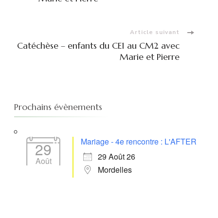
d'article
Article suivant
Catéchèse – enfants du CE1 au CM2 avec
Marie et Pierre
Prochains évènements
Mariage - 4e rencontre : L'AFTER
29
29 Août 26
Août
Mordelles