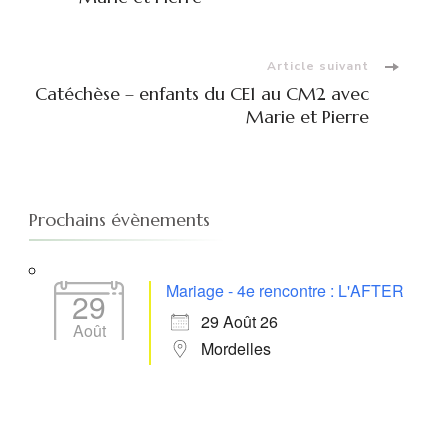
d'article
Article suivant
Catéchèse – enfants du CE1 au CM2 avec
Marie et Pierre
Prochains évènements
Mariage - 4e rencontre : L'AFTER
29
29 Août 26
Août
Mordelles