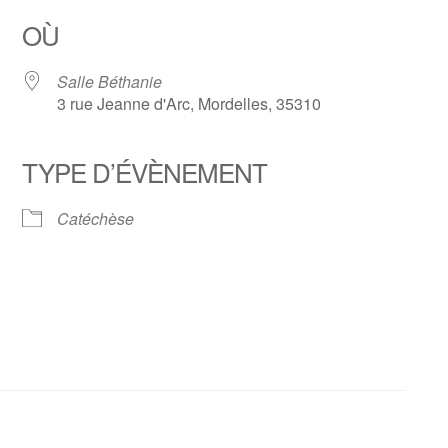
OÙ
Salle Béthanie
3 rue Jeanne d'Arc, Mordelles, 35310
TYPE D’ÉVÈNEMENT
 Google
iCalendar
Office
Catéchèse