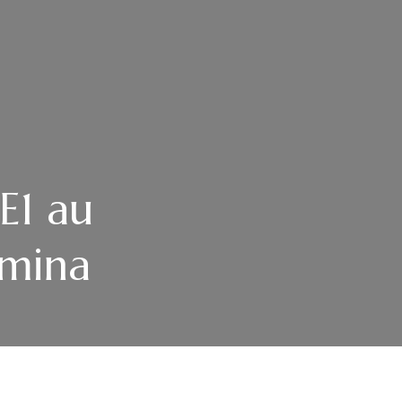
E1 au
smina