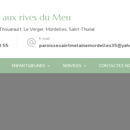
e aux rives du Meu
Thouarault, Le Verger, Mordelles, Saint-Thurial
E-mail
0 55
paroissesaintmelainemordelles35@yaho
ENFANTS/JEUNES
SERVICES
CONTACTEZ-N