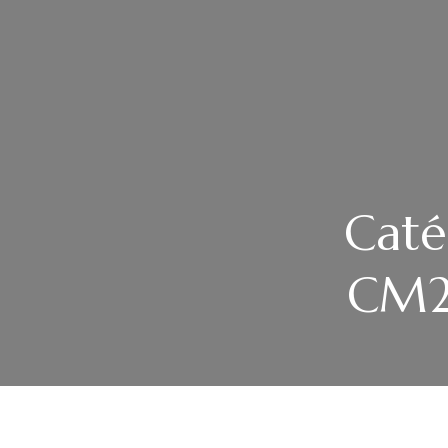
Caté
CM2 