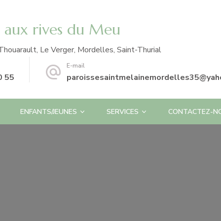
e aux rives du Meu
Thouarault, Le Verger, Mordelles, Saint-Thurial
E-mail
0 55
paroissesaintmelainemordelles35@yaho
ENFANTS/JEUNES
SERVICES
CONTACTEZ-N