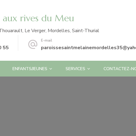
e aux rives du Meu
Thouarault, Le Verger, Mordelles, Saint-Thurial
E-mail
0 55
paroissesaintmelainemordelles35@yaho
ENFANTS/JEUNES
SERVICES
CONTACTEZ-N