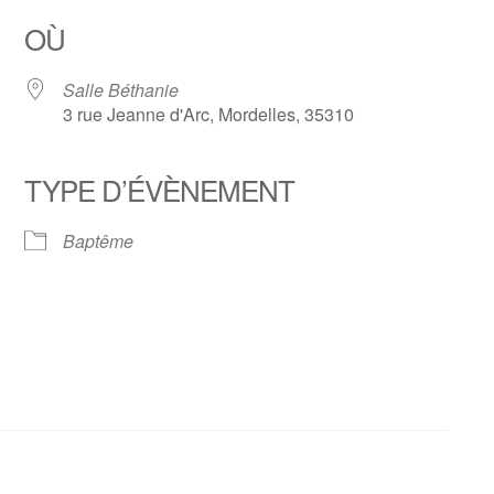
OÙ
Salle Béthanie
3 rue Jeanne d'Arc, Mordelles, 35310
TYPE D’ÉVÈNEMENT
 Google
iCalendar
Office
Baptême