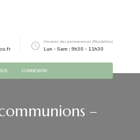
Horaires des permanences (Mordelles)
o.fr
Lun - Sam : 9h30 - 11h30
OUS
CONNEXION
s communions –