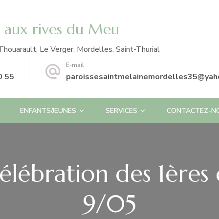
e aux rives du Meu
Thouarault, Le Verger, Mordelles, Saint-Thurial
E-mail
0 55
paroissesaintmelainemordelles35@yaho
ENFANTS/JEUNES
SERVICES
CONTACTEZ-N
célébration des 1ère
9/05