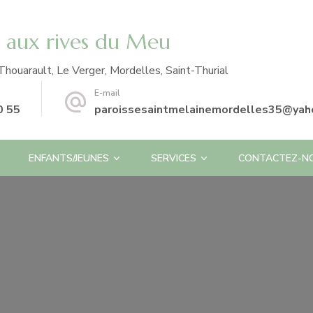
e aux rives du Meu
Thouarault, Le Verger, Mordelles, Saint-Thurial
E-mail
0 55
paroissesaintmelainemordelles35@yaho
ENFANTS/JEUNES
SERVICES
CONTACTEZ-N