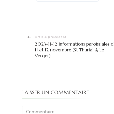
Navigation
Article précédent
2023-11-12 Informations paroissiales d
d'article
11 et 12 novembre (St Thurial & Le
Verger)
LAISSER UN COMMENTAIRE