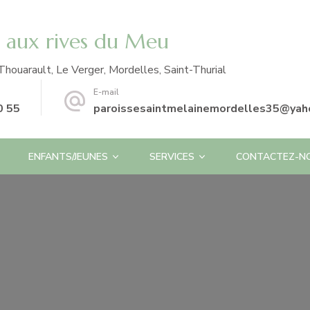
e aux rives du Meu
Thouarault, Le Verger, Mordelles, Saint-Thurial
E-mail
0 55
paroissesaintmelainemordelles35@yaho
ENFANTS/JEUNES
SERVICES
CONTACTEZ-N