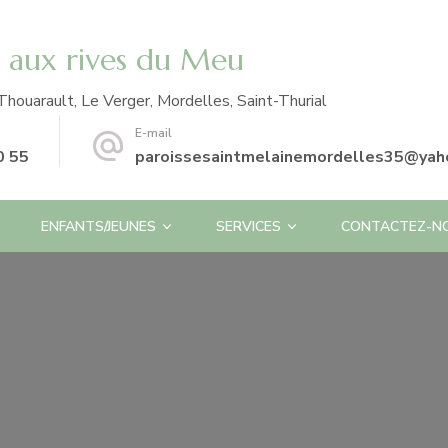
e aux rives du Meu
Thouarault, Le Verger, Mordelles, Saint-Thurial
E-mail
0 55
paroissesaintmelainemordelles35@yaho
ENFANTS/JEUNES
SERVICES
CONTACTEZ-N