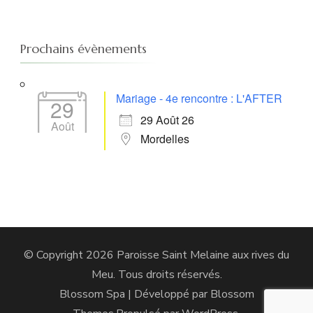
Prochains évènements
Mariage - 4e rencontre : L'AFTER
29
29 Août 26
Août
Mordelles
© Copyright 2026
Paroisse Saint Melaine aux rives du
Meu
. Tous droits réservés.
Blossom Spa | Développé par
Blossom