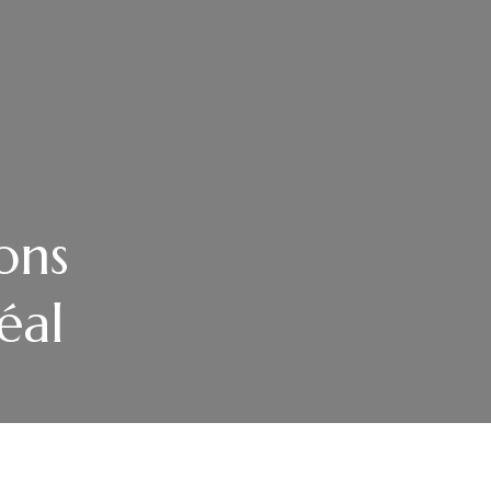
ons
éal