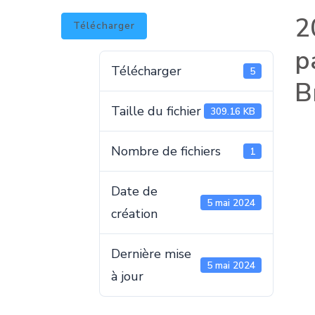
2
Télécharger
p
Télécharger
5
B
Taille du fichier
309.16 KB
Nombre de fichiers
1
Date de
5 mai 2024
création
Dernière mise
5 mai 2024
à jour