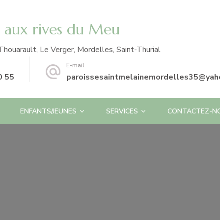
e aux rives du Meu
Thouarault, Le Verger, Mordelles, Saint-Thurial
E-mail
0 55
paroissesaintmelainemordelles35@yaho
ENFANTS/JEUNES
SERVICES
CONTACTEZ-N