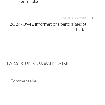
d'article
Pentecôte
Article suivant
2024-05-12 Informations paroissiales St
Thurial
LAISSER UN COMMENTAIRE