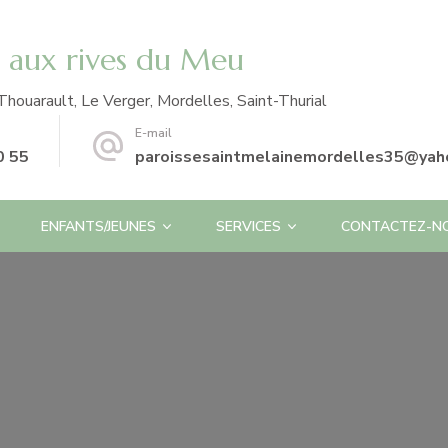
e aux rives du Meu
Thouarault, Le Verger, Mordelles, Saint-Thurial
E-mail
0 55
paroissesaintmelainemordelles35@yaho
ENFANTS/JEUNES
SERVICES
CONTACTEZ-N