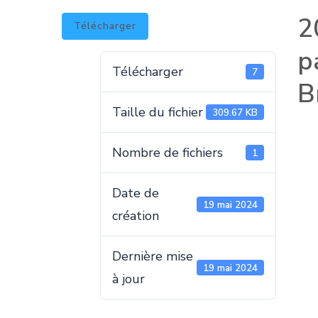
2
Télécharger
p
Télécharger
7
B
Taille du fichier
309.67 KB
Nombre de fichiers
1
Date de
19 mai 2024
création
Dernière mise
19 mai 2024
à jour