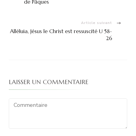
d'article
de Pâques
Article suivant
Alléluia, Jésus le Christ est ressuscité U 58-
26
LAISSER UN COMMENTAIRE