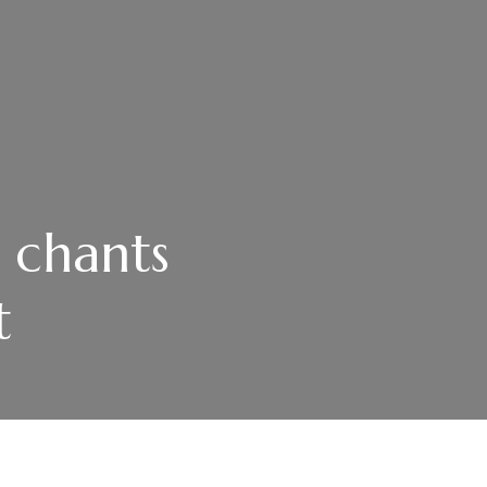
 chants
t