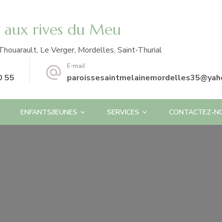
e aux rives du Meu
Thouarault, Le Verger, Mordelles, Saint-Thurial
E-mail
0 55
paroissesaintmelainemordelles35@yaho
ENFANTS/JEUNES
SERVICES
CONTACTEZ-N