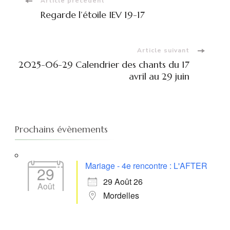
Navigation
Article précédent
Regarde l’étoile IEV 19-17
d'article
Article suivant
2025-06-29 Calendrier des chants du 17
avril au 29 juin
Prochains évènements
Mariage - 4e rencontre : L'AFTER
29
29 Août 26
Août
Mordelles