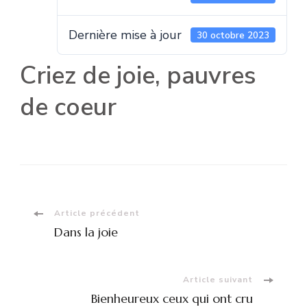
Dernière mise à jour
30 octobre 2023
Criez de joie, pauvres
de coeur
Navigation
Article précédent
Dans la joie
d'article
Article suivant
Bienheureux ceux qui ont cru