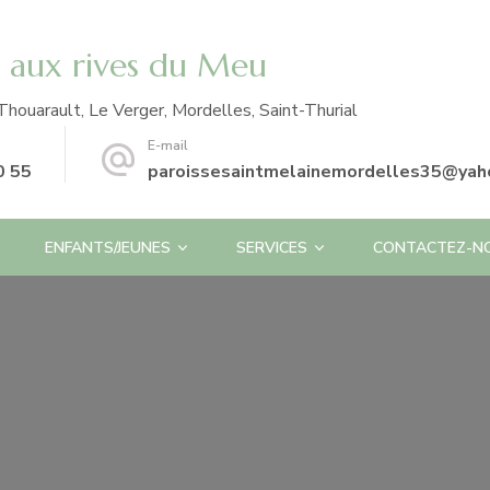
e aux rives du Meu
Thouarault, Le Verger, Mordelles, Saint-Thurial
E-mail
0 55
paroissesaintmelainemordelles35@yaho
ENFANTS/JEUNES
SERVICES
CONTACTEZ-N