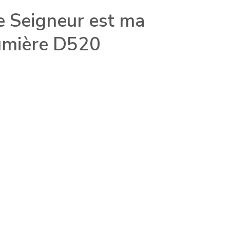
e Seigneur est ma
umière D520