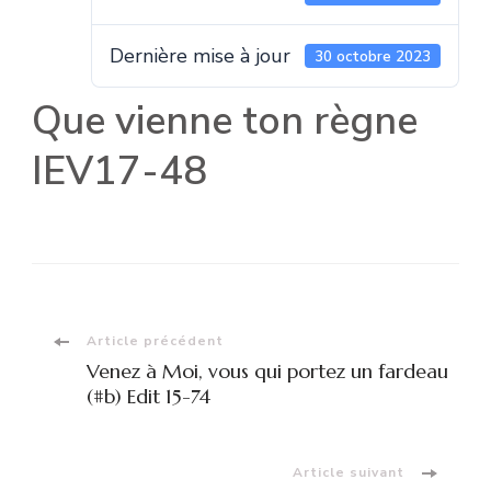
Dernière mise à jour
30 octobre 2023
Que vienne ton règne
IEV17-48
Navigation
Article précédent
Venez à Moi, vous qui portez un fardeau
d'article
(#b) Edit 15-74
Article suivant