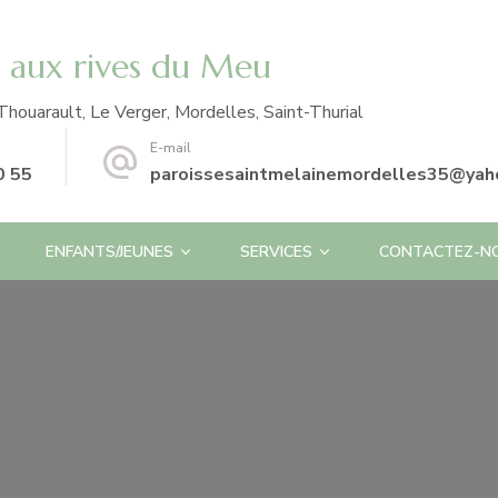
e aux rives du Meu
Thouarault, Le Verger, Mordelles, Saint-Thurial
E-mail
0 55
paroissesaintmelainemordelles35@yaho
ENFANTS/JEUNES
SERVICES
CONTACTEZ-N