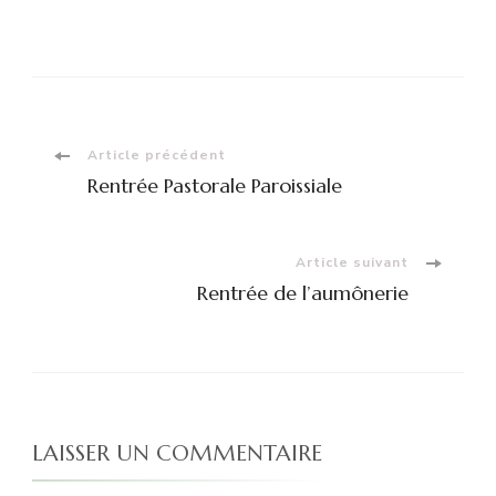
Navigation
Article précédent
Rentrée Pastorale Paroissiale
d'article
Article suivant
Rentrée de l’aumônerie
LAISSER UN COMMENTAIRE