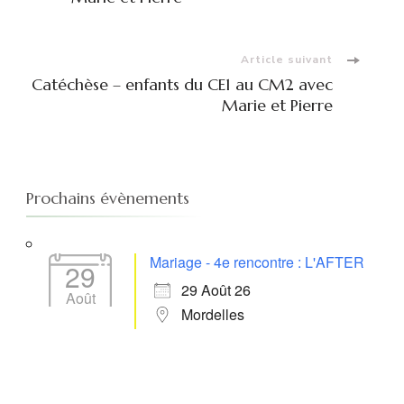
d'article
Article suivant
Catéchèse – enfants du CE1 au CM2 avec
Marie et Pierre
Prochains évènements
Mariage - 4e rencontre : L'AFTER
29
29 Août 26
Août
Mordelles