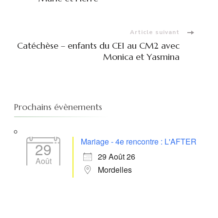
d'article
Article suivant
Catéchèse – enfants du CE1 au CM2 avec
Monica et Yasmina
Prochains évènements
Mariage - 4e rencontre : L'AFTER
29
29 Août 26
Août
Mordelles