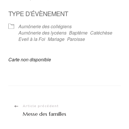
TYPE D’ÉVÈNEMENT
Aumônerie des collégiens
Aumônerie des lycéens
Baptême
Catéchèse
Eveil à la Foi
Mariage
Paroisse
Carte non disponible
Navigation
Article précédent
Messe des familles
d'article