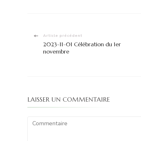
Navigation
Article précédent
2023-11-01 Célébration du 1er
d'article
novembre
LAISSER UN COMMENTAIRE