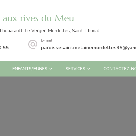
e aux rives du Meu
Thouarault, Le Verger, Mordelles, Saint-Thurial
E-mail
0 55
paroissesaintmelainemordelles35@yaho
ENFANTS/JEUNES
SERVICES
CONTACTEZ-N