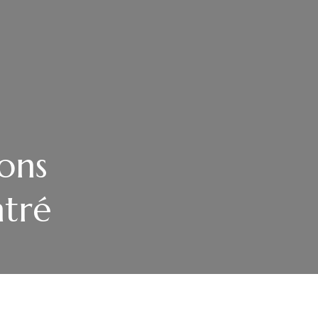
ons
ntré