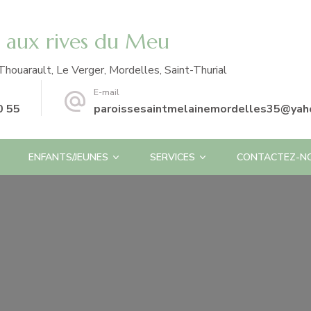
e aux rives du Meu
Thouarault, Le Verger, Mordelles, Saint-Thurial
E-mail
0 55
paroissesaintmelainemordelles35@yaho
ENFANTS/JEUNES
SERVICES
CONTACTEZ-N