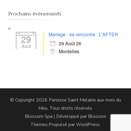
Prochains évènements
Mariage - 4e rencontre : L'AFTER
29
29 Août 26
Août
Mordelles
© Copyright 2026
Paroisse Saint Melaine aux rives du
Meu
. Tous droits réservés.
Blossom Spa | Développé par
Blossom
Themes
.Propulsé par
WordPress
.