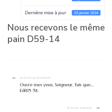
Dernière mise à jour
24 janvier 2024
Nous recevons le même
pain D59-14
Navigation
Article précédent
Ouvre mes yeux, Seigneur, fais que…
d'article
Edit15-58
Article suivant