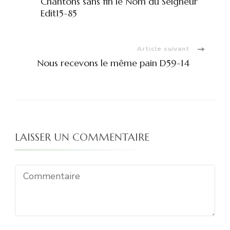
Chantons sans fin le Nom du Seigneur
d'article
Edit15-85
Article suivant
Nous recevons le même pain D59-14
LAISSER UN COMMENTAIRE